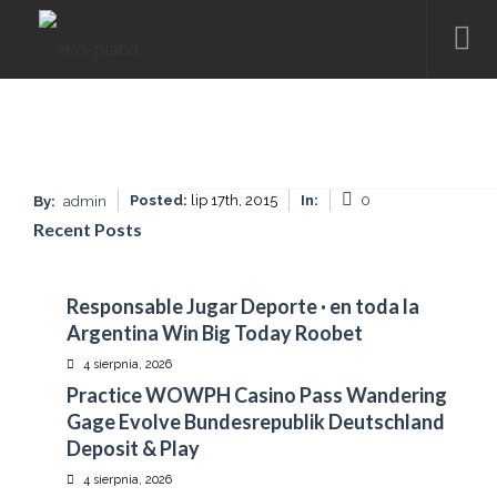
Posted:
lip 17th, 2015
In:
0
By:
admin
Recent Posts
Responsable Jugar Deporte · en toda la
Argentina Win Big Today Roobet
Prev
4 sierpnia, 2026
Pos
Practice WOWPH Casino Pass Wandering
Char
Gage Evolve Bundesrepublik Deutschland
Wet
Deposit & Play
4 sierpnia, 2026
Next