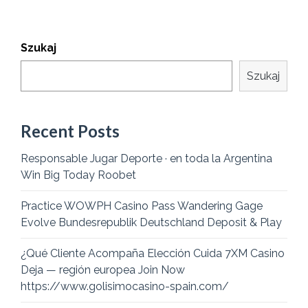
4 sierpnia, 2026
Szukaj
Szukaj
Recent Posts
Responsable Jugar Deporte · en toda la Argentina
Win Big Today Roobet
Practice WOWPH Casino Pass Wandering Gage
Evolve Bundesrepublik Deutschland Deposit & Play
¿Qué Cliente Acompaña Elección Cuida 7XM Casino
Deja — región europea Join Now
https://www.golisimocasino-spain.com/